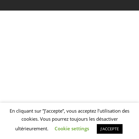
En cliquant sur ”J’accepte”, vous acceptez l’utilisation des
Welcome to Foundry!
We've added some awesome modal functionality,
cookies. Vous pourrez toujours les désactiver
as well as these handy dismissible notifications!
SEE MORE
ultérieurement.
Cookie settings
J'ACCEPTE