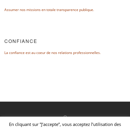
Assumer nos missions en totale transparence publique.
CONFIANCE
La confiance est au coeur de nos relations professionnelles.
En cliquant sur ”J’accepte”, vous acceptez l’utilisation des
Welcome to Foundry!
We've added some awesome modal functionality,
Copyright © 2019 Connecting Resilience