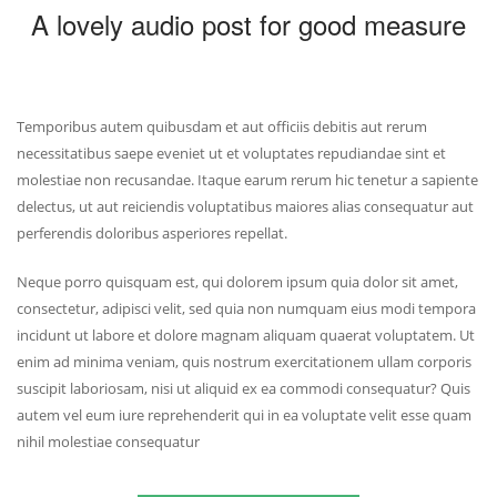
A lovely audio post for good measure
Temporibus autem quibusdam et aut officiis debitis aut rerum
necessitatibus saepe eveniet ut et voluptates repudiandae sint et
molestiae non recusandae. Itaque earum rerum hic tenetur a sapiente
delectus, ut aut reiciendis voluptatibus maiores alias consequatur aut
perferendis doloribus asperiores repellat.
Neque porro quisquam est, qui dolorem ipsum quia dolor sit amet,
consectetur, adipisci velit, sed quia non numquam eius modi tempora
incidunt ut labore et dolore magnam aliquam quaerat voluptatem. Ut
enim ad minima veniam, quis nostrum exercitationem ullam corporis
suscipit laboriosam, nisi ut aliquid ex ea commodi consequatur? Quis
autem vel eum iure reprehenderit qui in ea voluptate velit esse quam
nihil molestiae consequatur