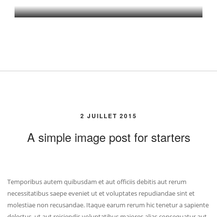
Give us a shout
2 JUILLET 2015
A simple image post for starters
Temporibus autem quibusdam et aut officiis debitis aut rerum
necessitatibus saepe eveniet ut et voluptates repudiandae sint et
molestiae non recusandae. Itaque earum rerum hic tenetur a sapiente
delectus, ut aut reiciendis voluptatibus maiores alias consequatur aut