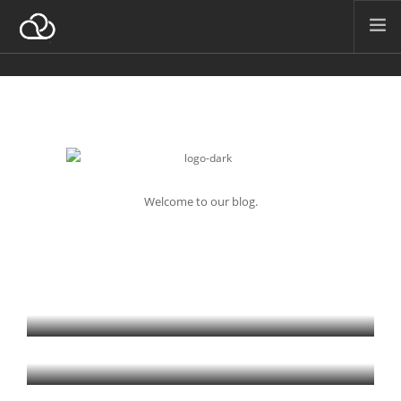
A PROPOS
NOS ACTIVITÉS
NOTRE ÉTHIQUE
NOS VALEURS
CONTACTEZ-NOUS
Welcome to our blog.
SEARCH SITE
FRANÇAIS
ABOUT US
Find out who we are
FOLLOW US
We're quite social
CONTACT US