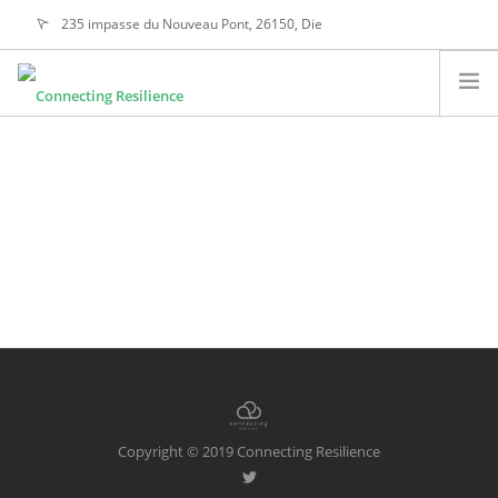
235 impasse du Nouveau Pont, 26150, Die
alain@connectingresilience.com
A PROPOS
NOS ACTIVITÉS
NOTRE ÉTHIQUE
NOS VALEURS
CONTACTEZ-NOUS
SEARCH SITE
FRANÇAIS
Copyright © 2019 Connecting Resilience