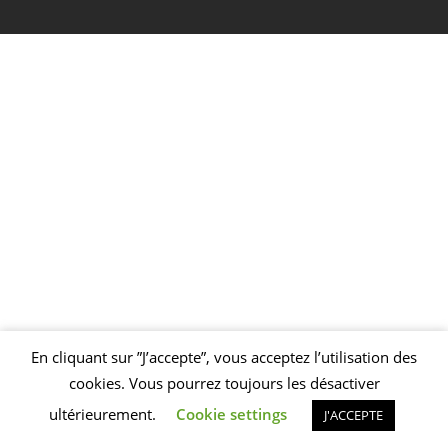
En cliquant sur ”J’accepte”, vous acceptez l’utilisation des
Welcome to Foundry!
We've added some awesome modal functionality,
cookies. Vous pourrez toujours les désactiver
as well as these handy dismissible notifications!
SEE MORE
ultérieurement.
Cookie settings
J'ACCEPTE