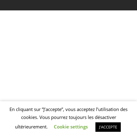
En cliquant sur ”J’accepte”, vous acceptez l’utilisation des
Welcome to Foundry!
We've added some awesome modal functionality,
cookies. Vous pourrez toujours les désactiver
as well as these handy dismissible notifications!
SEE MORE
ultérieurement.
Cookie settings
J'ACCEPTE