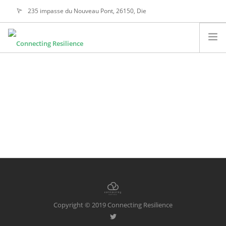
235 impasse du Nouveau Pont, 26150, Die
alain@connectingresilience.com
A PROPOS
NOS ACTIVITÉS
NOTRE ÉTHIQUE
NOS VALEURS
CONTACTEZ-NOUS
SEARCH SITE
FRANÇAIS
Copyright © 2019 Connecting Resilience