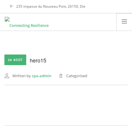
235 impasse du Nouveau Pont, 26150, Die
alain@connectingresilience.com
A PROPOS
NOS ACTIVITÉS
hero15
NOTRE ÉTHIQUE
28 AOÛT
NOS VALEURS
Written by
cpa-admin
Categorised
CONTACTEZ-NOUS
SEARCH SITE
FRANÇAIS